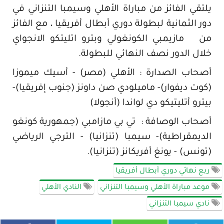
يلتقي الفائز من مباراة الأهلي وسيمبا التنزاني في
دور الثمانية لبطولة دوري أبطال أفريقيا ، مع الفائز
من مازيمبي الكونغولي وبترو اتليتكو الانجواي
خلال الدور نصف النهائي للبطولة.
أصحاب الصدارة : الأهلي (مصر) - أسيك ميموزا
(كوت ديفوار)- ماميلودي صن داونز (جنوب إفريقيا)-
بيترو أتليتيكو دي لواندا (أنجولا)
أصحاب الوصافة : تي بي مازامبي (جمهورية كونغو
الديمقراطية)- سيمبا (تنزانيا) - الترجي الرياضي
(تونس) - يونغ أفريكانز (تنزانيا).
ربع نهائي دوري أبطال أفريقيا
موعد مباراة الأهلي وسيمبا التنزاني
النادي الأهلي
نادي سيمبا التنزاني