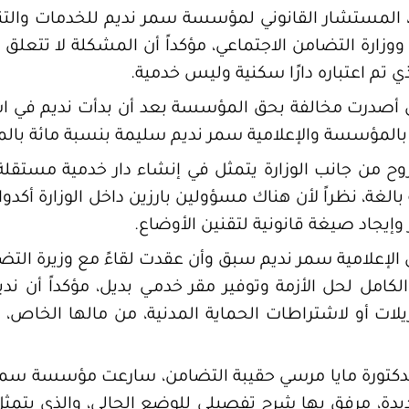
المستشار القانوني لمؤسسة سمر نديم للخدمات والتنمي
ووزارة التضامن الاجتماعي، مؤكداً أن المشكلة لا تتعلق ب
 تم اعتباره دارًا سكنية وليس خدمية.
أصدرت مخالفة بحق المؤسسة بعد أن بدأت نديم في استقب
 بالمؤسسة والإعلامية سمر نديم سليمة بنسبة مائة بالما
 من جانب الوزارة يتمثل في إنشاء دار خدمية مستقلة ون
الغة، نظراً لأن هناك مسؤولين بارزين داخل الوزارة أكدوا
 وإيجاد صيغة قانونية لتقنين الأوضاع.
 الإعلامية سمر نديم سبق وأن عقدت لقاءً مع وزيرة التض
الكامل لحل الأزمة وتوفير مقر خدمـي بديل، مؤكداً أن ن
لات أو لاشتراطات الحماية المدنية، من مالها الخاص، إ
 الدكتورة مايا مرسي حقيبة التضامن، سارعت مؤسسة سم
ديدة، مرفق بها شرح تفصيلي للوضع الحالي، والذي يتمثل