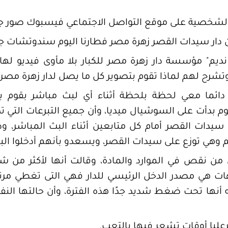
لشخصية على موقع التواصل الاجتماعي فيسبوك صور جدي
من دار سيدات القصر زهرة مصر فطارنا اليوم سندوتشات 
" مؤسسة دار زهرة مصر للكبار بلا مأوى فيديو لها 
تشرح لهم لماذا تقوم بتصوير كل ما يصل لدار زهرة مصر 
م دائما معي لحظة بلحظة أثناء أي لبث مباشر بقوم ب
 بدأت على السوشيال ميديا، وأن جميع التبرعات التي تصل
يدات القصر أمام كل متابعين أثناء البث المباشر، وذ
م وهي توزع على سيدات القصر، ويسعدو بأنهم أدخلوا ال
 من نقص في الموارد والمادة، وقالت أنها لأكثر من ش
ت هي مصدر الدخل الرئيسي للدار فهي التى تغطي مرتبا
ه أنها تحت ضغط شديد جدًا هذه الفترة، وأن حالتها النف
يا أوقات تشعر فيها بالتعب.