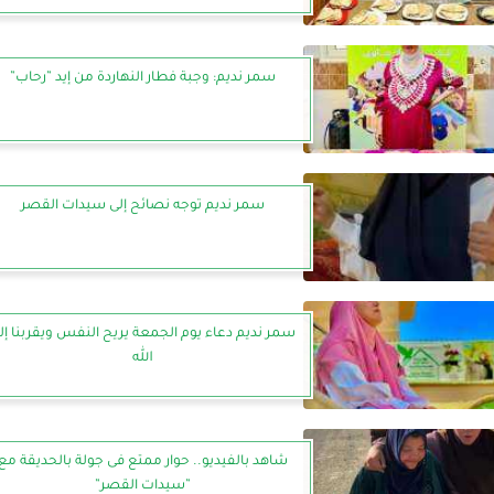
سمر نديم: وجبة فطار النهاردة من إيد ”رحاب”
سمر نديم توجه نصائح إلى سيدات القصر
سمر نديم دعاء يوم الجمعة يريح النفس ويقربنا إل
الله
شاهد بالفيديو.. حوار ممتع فى جولة بالحديقة مع
”سيدات القصر”