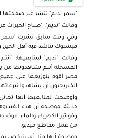
سما محمود
"سمر نديم" تنشر عبر صفحتها ا
وقالت "نديم": "صباح الخيرات 
وفي وقت سابق نشرت "سمر نديم
فيسبوك تناشد فيه أهل الخير، و
وقالت "نديم" لمتابعيها: "أنت
المسجله أنتم تشاهدونها من يوم
مصر أقوم بتوزيعها على جميع س
الخيريحبون أن يشاهدوا تبرعاته
وأوضحت لمتابعيها أنها تعاني
حديثة، موضحه أن هذه الفيديوها
وفواتير الكهرباء والماء، موضح
من عمل مقاطع فيديو.
موضحة أنها مثل أي شخص يمرعل