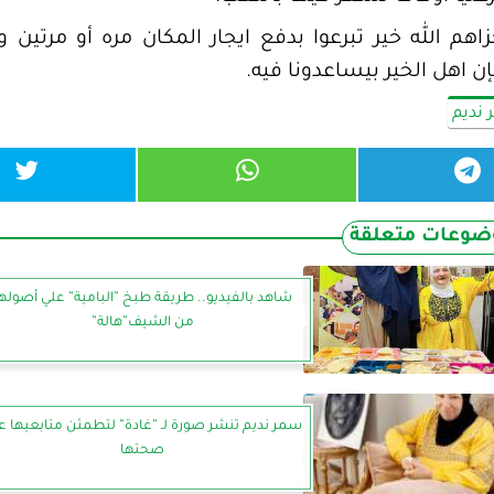
 الله خير تبرعوا بدفع ايجار المكان مره أو مرتين و
ن اهل الخير بيساعدونا فيه.
نديم
ضوعات متعلقة
شاهد بالفيديو.. طريقة طبخ ”البامية” علي أصوله
من الشيف”هالة”
سمر نديم تنشر صورة لـ ”غادة” لتطمئن متابعيها ع
صحتها