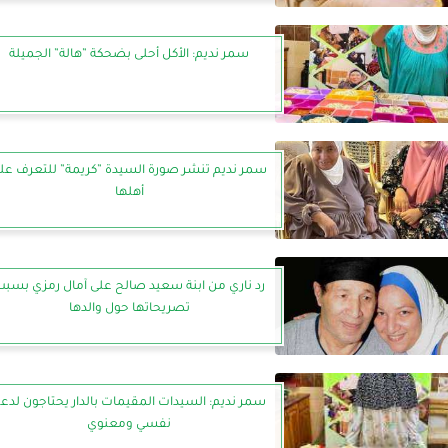
سمر نديم: الأكل أحلى بضحكة ”هالة” الجميلة
سمر نديم تنشر صورة السيدة ”كريمة” للتعرف عل
أهلها
رد ناري من ابنة سعيد صالح على آمال رمزي بسب
تصريحاتها حول والدها
سمر نديم: السيدات المقيمات بالدار يحتاجون لدع
نفسي ومعنوي