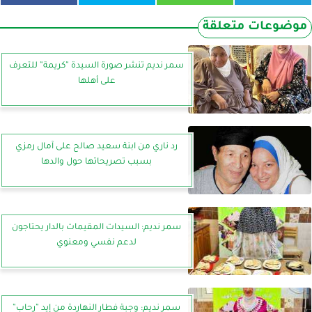
موضوعات متعلقة
سمر نديم تنشر صورة السيدة ”كريمة” للتعرف
على أهلها
رد ناري من ابنة سعيد صالح على آمال رمزي
بسبب تصريحاتها حول والدها
سمر نديم: السيدات المقيمات بالدار يحتاجون
لدعم نفسي ومعنوي
سمر نديم: وجبة فطار النهاردة من إيد ”رحاب”