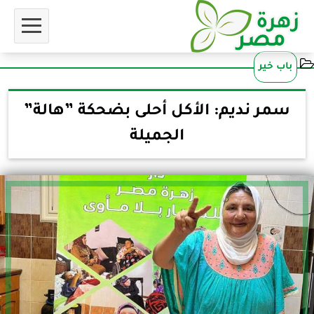
باب خير
سمر نديم: الأكل أحلى بضحكة ”هالة”
الجميلة