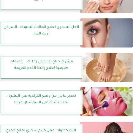
الحل السحري لعلاج الهالات السوداء.. السر في
زيت اللوز
مش هتحتاج بودرة في رجليك .. وصفات
طبيعية لعلاج رائحة القدم الكريهة
تحذير عاجل من وضع الكركدية على البشرة..
بعد انتشاره على السوشيال ميديا
إليكٍ خطوات عمل كريم سحري لعلاج جميع