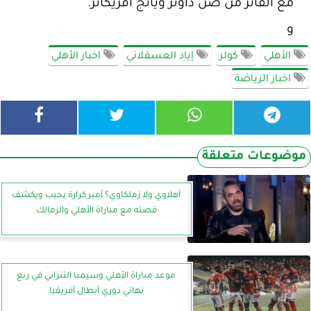
مع الفائز من صن داونز ويانج أفريكانز.
و
الأهلي
كولر
إياد العسقلاني
اخبار الأهلي
اخبار الرياضة
موضوعات متعلقة
أهلاوي ولا زملكاوي؟ أمير كرارة يجيب ويكشف
قصته مع مباراة الأهلي والزمالك
موعد مباراة الأهلي وسيمبا التنزاني في ربع
نهائي دوري أبطال أفريقيا