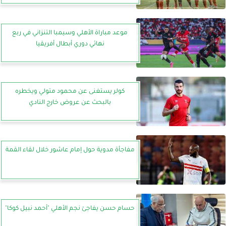
موعد مباراة الأهلي وسيمبا التنزاني في ربع
نهائي دوري أبطال أفريقيا
كولر يستغنى عن محمود متولي ويخطره
بالبحث عن عروض خارج النادي
مفاجأة مدوية حول إمام عاشور خلال لقاء القمة
حسام حسن يفاجئ نجم الأهلي "أحمد نبيل كوكا"