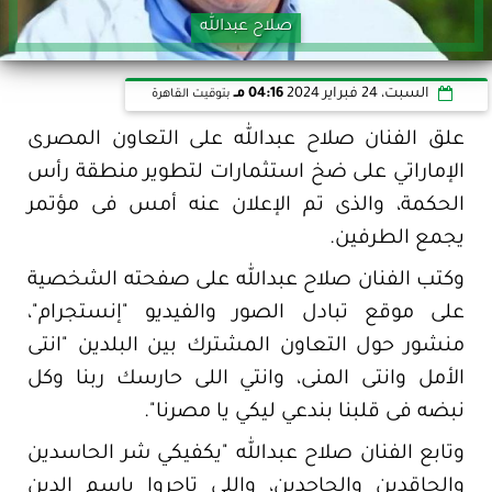
صلاح عبدالله
السبت، 24 فبراير 2024
04:16 مـ
بتوقيت القاهرة
علق الفنان صلاح عبدالله على التعاون المصرى
الإماراتي على ضخ استثمارات لتطوير منطقة رأس
الحكمة، والذى تم الإعلان عنه أمس فى مؤتمر
يجمع الطرفين.
وكتب الفنان صلاح عبدالله على صفحته الشخصية
على موقع تبادل الصور والفيديو "إنستجرام"،
منشور حول التعاون المشترك بين البلدين "انتى
الأمل وانتى المنى، وانتي اللى حارسك ربنا وكل
نبضه فى قلبنا بندعي ليكي يا مصرنا".
وتابع الفنان صلاح عبدالله "يكفيكي شر الحاسدين
والحاقدين والجاحدين، واللى تاجروا باسم الدين