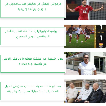
مرموش: زملائي في طآينتراخت ساعدوني في
تجاوز توديع أمم إفريقيا
سيراميكا كيلوباترا يخطف نقطة ثمينة أمام
الجونة في الدوري المصري
بيريرا يتنصل من علاقته بفيتوريا ويرفض الرحيل
عن رئاسة لجنة الحكام
بعد الوعكة الصحية.. حسام حسن في الجبل
الأخضر لمتابعة مباراة سيراميكا والجونة