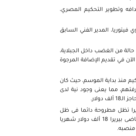
افه وتطوير التحكيم المصري،
ي فيتوريا، المدير الفني السابق
ى حالة من الغضب داخل الجبلاية،
لآن في تقديم الإضافة المرجوة
كيم منذ بداية الموسم، حيث كان
رفتهم، مما يعنى وجود نية لدى
دولار.
، إلاّ أن فكرة رحيل فيتور بيريرا تظل مطروحة دائما فى ظل
الأزمة المالية الطاحنة التى يعانى منها اتحاد الكرة فى ظل ارتفاع سعر الدولار، حيث يتقاضى بيريرا 18 ألف دولار شهريا