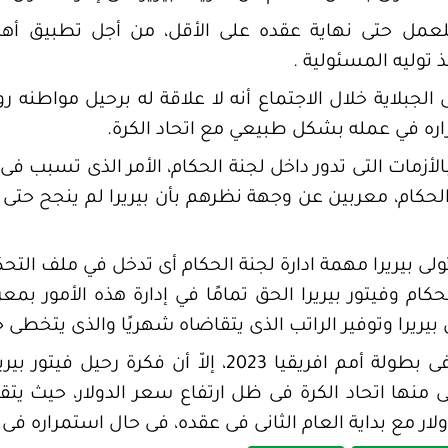
لعمل حتى نهاية عقده على الأقل، من أجل تطبيق أهد
 توليه المسئولية .
لجبلاية خلال الاجتماع أنه لا علاقة له برحيل مواطنه رو
اره في عمله بشكل طبيعي مع اتحاد الكرة.
ا بالأزمات التى تدور داخل لجنة الحكام، الأمر الذى تسبب ف
لحكام، معربين عن وجهة نظرهم بأن بيريرا لم ينجح حتى ا
لى بيريرا مهمة ادارة لجنة الحكام أى تدخل في ملف التح
ام وفيتور بيريرا الحق تمامًا في إدارة هذه الأمور بمع
ا وتوفير الراتب الذى يتقاضاه شهريًا والذى يتخطى حاجز الـ18 ألف 
ورغم ظهور الحكام المصريين فى بطولة أمم افريقيا 2023