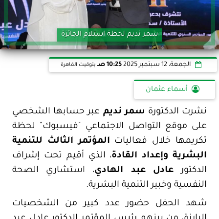
سمر نديم لحظة استلام الجائزة
الجمعة، 12 سبتمبر 2025
10:25 صـ
بتوقيت القاهرة
أسماء عثمان
نشرت الدكتورة
سمر نديم
عبر حسابها الشخصي
على موقع التواصل الاجتماعي "فيسبوك" لحظة
تكريمها خلال فعاليات
المؤتمر الثالث للتنمية
البشرية وإعداد القادة
، الذي أقيم تحت إشراف
الدكتور
عادل عبد الهادي
، استشاري الصحة
النفسية وخبير التنمية البشرية.
شهد الحفل حضور عدد كبير من الشخصيات
البارزة، من بينهم رئيس المؤتمر الدكتور عادل عبد