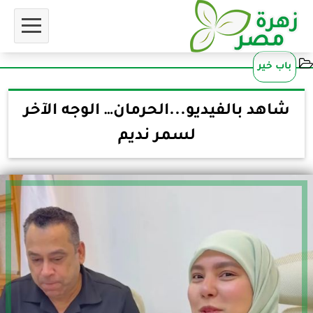
باب خير
شاهد بالفيديو...الحرمان… الوجه الآخر
لسمر نديم