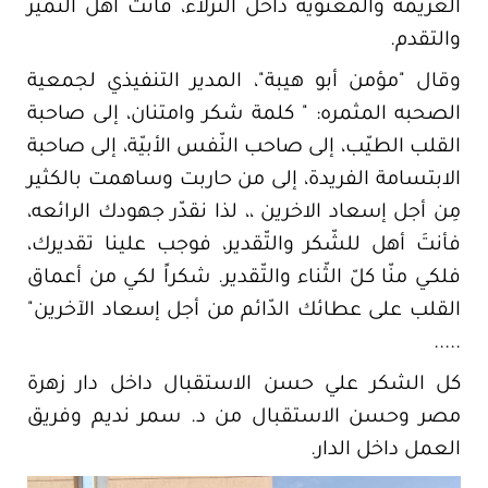
العزيمة والمعنوية داخل النزلاء، فأنت أهل التميز
والتقدم.
وقال "مؤمن أبو هيبة"، المدير التنفيذي لجمعية
الصحبه المثمره: " كلمة شكر وامتنان، إلى صاحبة
القلب الطيّب، إلى صاحب النّفس الأبيّة، إلى صاحبة
الابتسامة الفريدة، إلى من حاربت وساهمت بالكثير
مِن أجل إسعاد الاخرين ،، لذا نقدّر جهودك الرائعه،
فأنتَ أهل للشّكر والتّقدير، فوجب علينا تقديرك،
فلكي منّا كلّ الثّناء والتّقدير. شكراً لكي من أعماق
القلب على عطائك الدّائم من أجل إسعاد الآخرين"
.....
كل الشكر علي حسن الاستقبال داخل دار زهرة
مصر وحسن الاستقبال من د. سمر نديم وفريق
العمل داخل الدار.