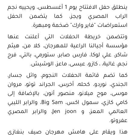
ينطلق حفل الافتتاح يوم 1 أغسطس، ويحييه نجم
الراب المصري ويجز، كما يتضمن الحفل
استعراضات "فاير وارك" ضخمة ومبهرة.
وتتضمن خريطة الحفلات التي أعلنت عنها
مؤسسة أجيالنا الراعية للمهرجان، كلا من، هيثم
شاكر، علي لوكا، فارس صابر، ستورمي، بالتي، فرج
نجم، غالية، ، كازو، عيسى، ماعز، الوشيش.
كما تضم قائمة الحفلات النجوم، وائل جسار،
الجندي، نوردو، كحله، أخرس، الجراند توتو، مروان
موسى، موح ميلانو، منصور أنون، بالإضافة إلى
كامي كازي، سمول اكس، Big Sam، والرابر الليبي
العالمي المعز، و Jen joon، والرابر المصري
عفروتو.
هذا ويقام على هامش مهرجان صيف بنغازي