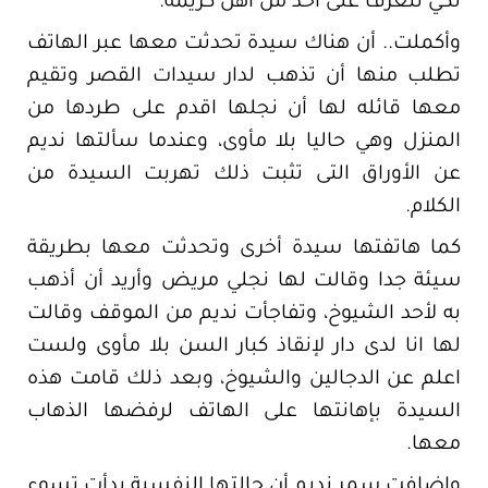
لكي نتعرف على أحد من أهل كريمة.
وأكملت.. أن هناك سيدة تحدثت معها عبر الهاتف
تطلب منها أن تذهب لدار سيدات القصر وتقيم
معها قائله لها أن نجلها اقدم على طردها من
المنزل وهي حاليا بلا مأوى، وعندما سألتها نديم
عن الأوراق التى تثبت ذلك تهربت السيدة من
الكلام.
كما هاتفتها سيدة أخرى وتحدثت معها بطريقة
سيئة جدا وقالت لها نجلي مريض وأريد أن أذهب
به لأحد الشيوخ، وتفاجأت نديم من الموقف وقالت
لها انا لدى دار لإنقاذ كبار السن بلا مأوى ولست
اعلم عن الدجالين والشيوخ، وبعد ذلك قامت هذه
السيدة بإهانتها على الهاتف لرفضها الذهاب
معها.
واضافت سمر نديم أن حالتها النفسية بدأت تسوء