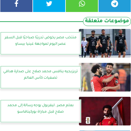
موضوعات متعلقة
منتخب مصر يخوض تدريبًا صباحيًا قبل السفر
عصر اليوم لمواجهة غينيا بيساو
تريزيجيه ينافس محمد صلاح على صدارة هدافي
تصفيات كأس العالم
بعلم مصر..ليفربول يوجه رسالة إلى محمد
صلاح قبل مباراة بوركينافاسو