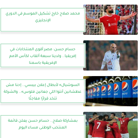
محمد صلاح خارج تشكيل الموسم في الدوري
الإنجليزي
حسام حسن: مصر أقوى المنتخابات في
إفريقيا.. ولدينا سبعة ألقاب لكأس الأمم
الإفريقية باسمنا
السوشيال» لأبطال إعلان بيبسي.. إحنا مش
عطشانين أنتوا اللي جعانين فلوس».. والشركة
تتخد قرارًا مفاجئًا
بمشاركة صلاح.. حسام حسن يعلن قائمة
المنتخب الوطنى مساء اليوم