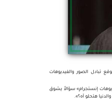
 تبادل الصور والفيديوهات
وهات إنستجرام» سؤالاً يشوق
الدنيا هتحلو آه؟».