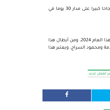
وطرح الفنان محمد رمضان في رمضان الماضي 2024 إعلان مع المطربة أنغام وحقق نجاحا كبيرا على مدار 30 يوما في
ويجهز محمد رمضان لعمل سينمائي جديد يحمل اسم أسد، ومن المفترض عرضه خلال هذا العام 2024، ومن أبطال هذا
ة ومحمود السراج، ويعتبر هذا
 لعمل جديد