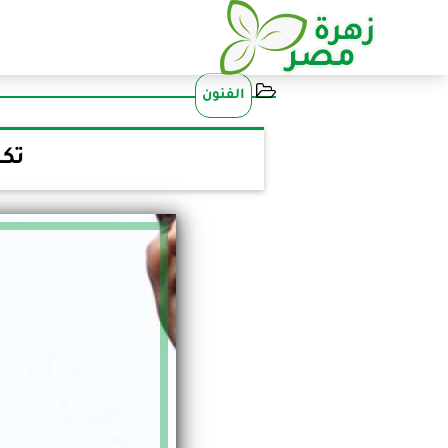
الفنون
تكر