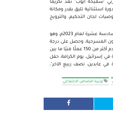
ربي "سميحة أيوب" تعد تكريما
ة استثنائية تليق بقدر ومكانة
وصيات لجان التحكيم، والترويج
يُذكر أن الفنان محمد رياض، تولى رئاسة المهرجان القومي للمسرح المصري في دورته السادسة عشرة لعام 2023م، وهو
الة للفنون المسرحية، وحصل على درجة
البكالوريوس، واختير عضوًا باللجنة العليا للمهرجان القومي للمسرح في نسخته الـ15، وقدم أكثر من 150 عملًا فنيًا ما بين
لسينما، منها: "السلطان الحائر، قلع الحجر، الحفلة التنكرية، 48 ساعة في إسرائيل، يوم الكرامة، حفل
 في عابدين، نصف ربيع الآخر"،
وزيرة التضامن الاجتماعي