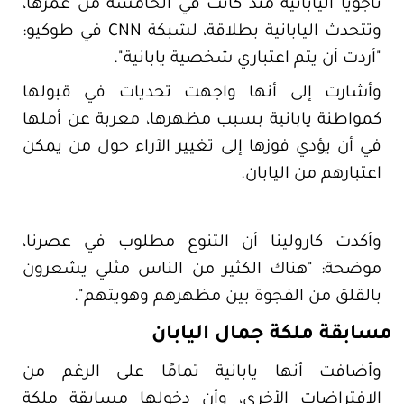
ناجويا اليابانية منذ كانت في الخامسة من عمرها،
وتتحدث اليابانية بطلاقة، لشبكة CNN في طوكيو:
"أردت أن يتم اعتباري شخصية يابانية".
وأشارت إلى أنها واجهت تحديات في قبولها
كمواطنة يابانية بسبب مظهرها، معربة عن أملها
في أن يؤدي فوزها إلى تغيير الآراء حول من يمكن
اعتبارهم من اليابان.
وأكدت كارولينا أن التنوع مطلوب في عصرنا،
موضحة: "هناك الكثير من الناس مثلي يشعرون
بالقلق من الفجوة بين مظهرهم وهويتهم".
مسابقة ملكة جمال اليابان
وأضافت أنها يابانية تمامًا على الرغم من
الافتراضات الأخرى، وأن دخولها مسابقة ملكة