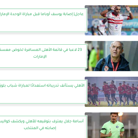
عاجل| إصابة يوسف أوباما قبل مباراة الوحدة الإمارا
23 لاعبا في قائمة الأهلى المسافرة لخوض معسك
الإمارات
الأهلي يستأنف تدريباته استعدادًا لمباراة شباب بلوزد
أسامة جلال يعترف بتوقيعه للأهلي ويكشف كوالي
إصابته في المنتخب