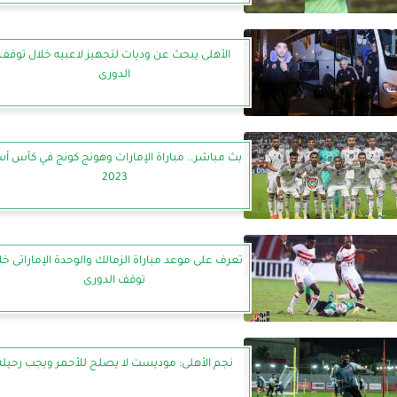
الأهلى يبحث عن وديات لتجهيز لاعبيه خلال توقف
الدورى
بث مباشر.. مباراة الإمارات وهونج كونج في كأس أس
2023
تعرف على موعد مباراة الزمالك والوحدة الإماراتى خل
توقف الدورى
نجم الأهلى: موديست لا يصلح للأحمر ويجب رحيله