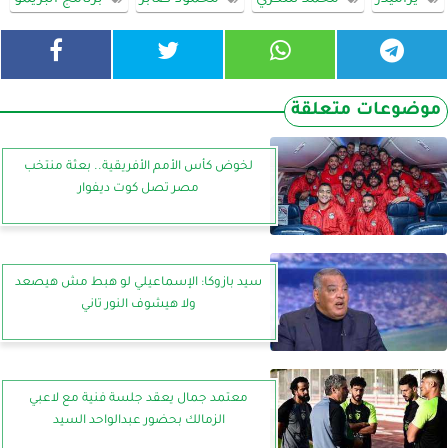
يراميدز
محمد شكري
محمود صابر
برنامج البريمو
موضوعات متعلقة
لخوض كأس الأمم الأفريقية.. بعثة منتخب
مصر تصل كوت ديفوار
سيد بازوكا: الإسماعيلي لو هبط مش هيصعد
ولا هيشوف النور تاني
معتمد جمال يعقد جلسة فنية مع لاعبي
الزمالك بحضور عبدالواحد السيد