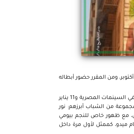
توبر، ومن المقرر حضور أبطاله
وطرحت مؤخرًا الشركة المنتجة الإعلان الرسمي لفيلم "الحريفة" المقرر عرضه يوم 4 يناير في السينمات المصرية و11 يناير
مجموعة من الشباب أبرزهم: نور
رون، مع ظهور خاص للنجم بيومي
م ميدو، كممثل لأول مرة داخل