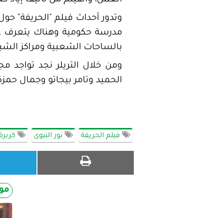
العمل، والفيلم من تأليف إياد ص
‎وتدور أحداث فيلم "الحريفة" حو
مدرسة حكومية وهناك يتعرف عل
بالساحات الشعبية ومراكز الشباب
ومن خلال التريلر نجد تواجد 
الحميد وتامر بيجاتو وجمال حمزة 
فيلم الحريفة
نور النبوى
كزبرة
مو